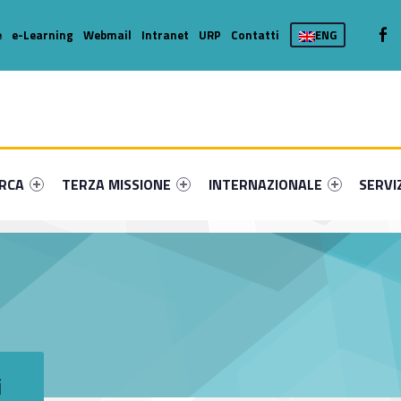
We
e
e-Learning
Webmail
Intranet
URP
Contatti
ENG
enu-primary-98504-16
dentifier #link-menu-primary-13033-36
Link identifier #link-menu-primary-37769-46
Link identifier #link-menu-prima
Link ide
ERCA
TERZA MISSIONE
INTERNAZIONALE
SERVI
i