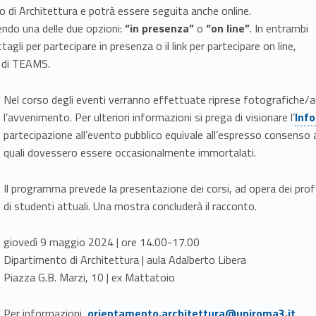
o di Architettura e potrà essere seguita anche online.
iendo una delle due opzioni:
“in presenza”
o
“on line”
. In entrambi
ttagli per partecipare in presenza o il link per partecipare on line,
di TEAMS.
Nel corso degli eventi verranno effettuate riprese fotografiche/au
Link identifier #identifier__8028-3
l’avvenimento. Per ulteriori informazioni si prega di visionare l’
Info
partecipazione all’evento pubblico equivale all’espresso consenso a
quali dovessero essere occasionalmente immortalati.
Il programma prevede la presentazione dei corsi, ad opera dei profes
di studenti attuali. Una mostra concluderà il racconto.
giovedì 9 maggio 2024 | ore 14.00-17.00
Dipartimento di Architettura | aula Adalberto Libera
Piazza G.B. Marzi, 10 | ex Mattatoio
Link identifier #identifier__136320-4
Per informazioni,
orientamento.architettura@uniroma3.it