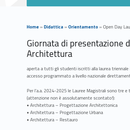
Home
»
Didattica
»
Orientamento
»
Open Day Laur
O
Giornata di presentazione d
Architettura
p
e
aperta a tutti gli studenti iscritti alla laurea triennal
accesso programmato a livello nazionale direttamente
n
Per l’a.a. 2024-2025 le Lauree Magistrali sono tre e 
D
(attenzione non è assolutamente scontato!):
• Architettura – Progettazione Architettonica
a
• Architettura – Progettazione Urbana
• Architettura – Restauro