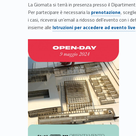
y
La Giornata si terrà in presenza presso il Dipartiment
L
Link identifier #identifier__33363-1
Per partecipare è necessaria la
prenotazione
, scegl
i casi, riceverai un’email a ridosso dell’evento con i de
a
Link identifier #identifier__35767-2
insieme alle
Istruzioni per accedere ad evento live
u
r
e
e
M
a
g