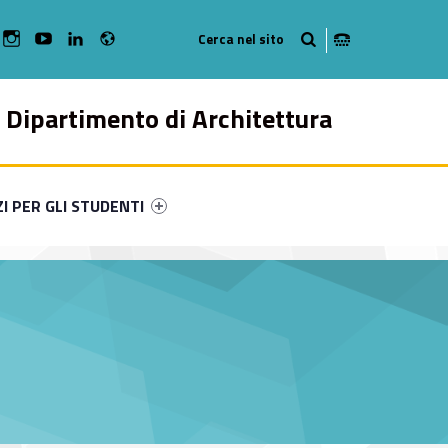
Radio
bMan on Facebook
WebMan on Instagram
WebMan on Youtube
WebMan on Linkedin
Dipartimento di Architettura
ry-49122-49
ntifier #link-menu-primary-11691-57
ZI PER GLI STUDENTI