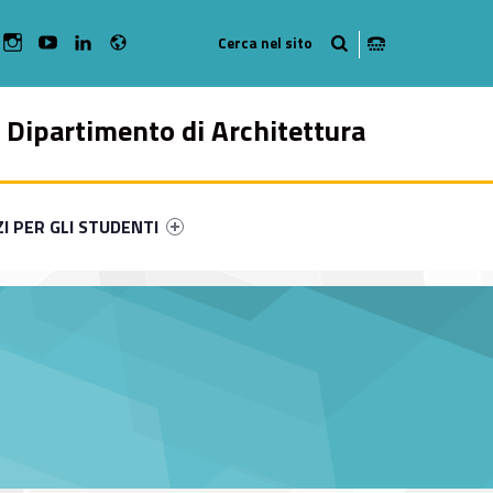
Radio
bMan on Facebook
WebMan on Instagram
WebMan on Youtube
WebMan on Linkedin
Dipartimento di Architettura
ry-35682-49
ntifier #link-menu-primary-78394-57
ZI PER GLI STUDENTI