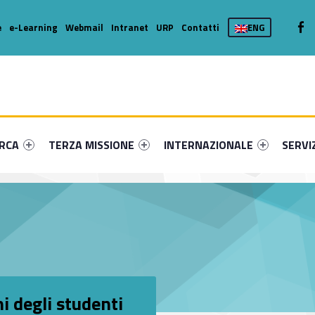
We
e
e-Learning
Webmail
Intranet
URP
Contatti
ENG
enu-primary-7996-16
dentifier #link-menu-primary-32933-36
Link identifier #link-menu-primary-68768-46
Link identifier #link-menu-prima
Link ide
ERCA
TERZA MISSIONE
INTERNAZIONALE
SERVI
i degli studenti