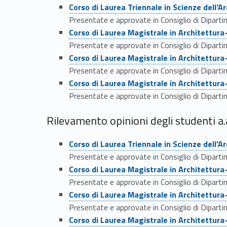
i
Link identifier #identifier__22149-5
Corso di Laurea Triennale in Scienze dell’A
l
Presentate e approvate in Consiglio di Dipart
Link identifier #identifier__77869-6
Corso di Laurea Magistrale in Architettur
e
Presentate e approvate in Consiglio di Dipart
Link identifier #identifier__20135-7
Corso di Laurea Magistrale in Architettur
v
Presentate e approvate in Consiglio di Dipart
Link identifier #identifier__21365-8
Corso di Laurea Magistrale in Architettur
a
Presentate e approvate in Consiglio di Dipart
m
Rilevamento opinioni degli studenti a
Link identifier #identifier__194490-9
e
Corso di Laurea Triennale in Scienze dell’A
Presentate e approvate in Consiglio di Dipart
n
Link identifier #identifier__137897-10
Corso di Laurea Magistrale in Architettur
Presentate e approvate in Consiglio di Dipart
t
Link identifier #identifier__19623-11
Corso di Laurea Magistrale in Architettur
Presentate e approvate in Consiglio di Dipart
o
Link identifier #identifier__63833-12
Corso di Laurea Magistrale in Architettur