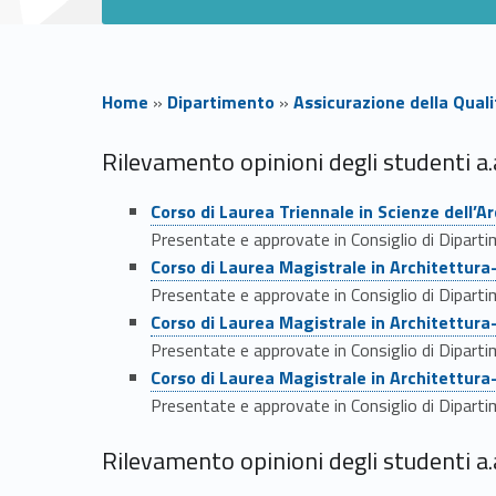
Home
»
Dipartimento
»
Assicurazione della Qual
O
Rilevamento opinioni degli studenti a
Link identifier #identifier__187377-1
P
Corso di Laurea Triennale in Scienze dell’A
Presentate e approvate in Consiglio di Dipart
Link identifier #identifier__63711-2
I
Corso di Laurea Magistrale in Architettur
Presentate e approvate in Consiglio di Dipart
Link identifier #identifier__170444-3
S
Corso di Laurea Magistrale in Architettur
Presentate e approvate in Consiglio di Dipart
–
Link identifier #identifier__28759-4
Corso di Laurea Magistrale in Architettur
Presentate e approvate in Consiglio di Dipart
R
Rilevamento opinioni degli studenti a