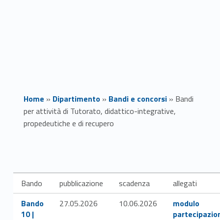
Home
»
Dipartimento
»
Bandi e concorsi
»
Bandi
per attività di Tutorato, didattico-integrative,
propedeutiche e di recupero
B
a
Bando
pubblicazione
scadenza
allegati
n
Link identifier #identifier__148555-1
Link identifier #identifier__724-2
Bando
27.05.2026
10.06.2026
modulo
d
10 |
partecipazio