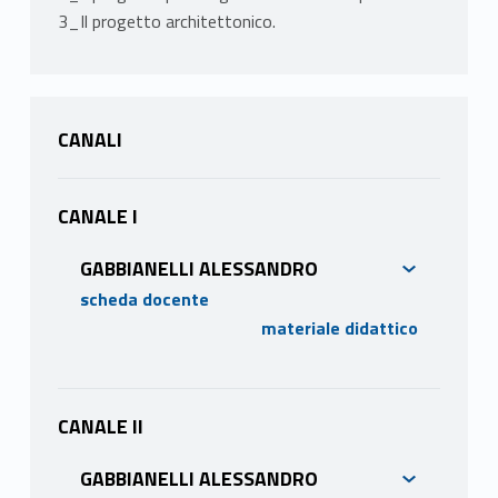
3_Il progetto architettonico.
CANALI
CANALE I
GABBIANELLI ALESSANDRO
scheda docente
materiale didattico
PROGRAMMA
Il progetto dello spazio aperto riveste
un’importanza fondamentale nella
CANALE II
costruzione della città contemporanea e
GABBIANELLI ALESSANDRO
nella definizione delle relazioni urbane e