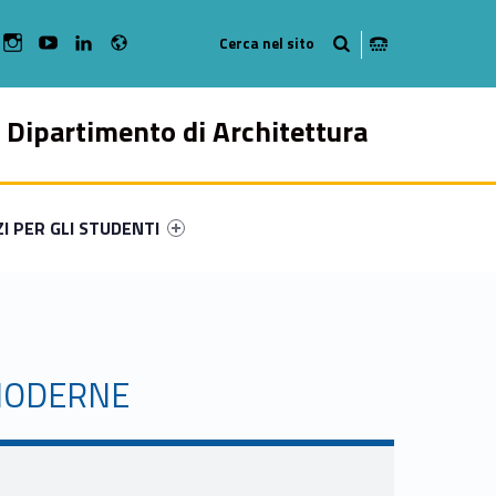
Radio
bMan on Facebook
WebMan on Instagram
WebMan on Youtube
WebMan on Linkedin
Dipartimento di Architettura
ry-52748-49
ntifier #link-menu-primary-7642-57
ZI PER GLI STUDENTI
 MODERNE