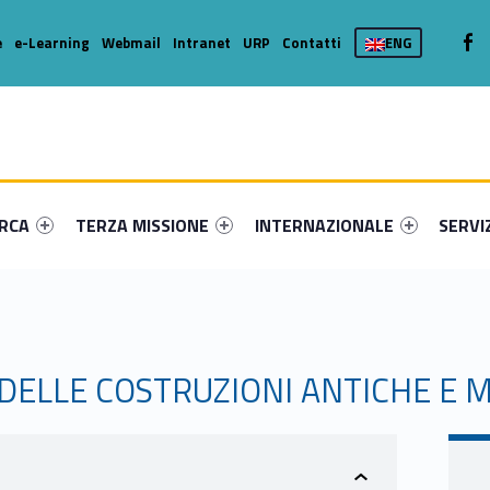
We
e
e-Learning
Webmail
Intranet
URP
Contatti
ENG
enu-primary-58532-16
dentifier #link-menu-primary-75178-36
Link identifier #link-menu-primary-81685-46
Link identifier #link-menu-prima
Link ide
ERCA
TERZA MISSIONE
INTERNAZIONALE
SERVI
 DELLE COSTRUZIONI ANTICHE E