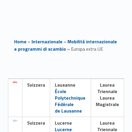
Home
»
Internazionale
»
Mobilità internazionale
e programmi di scambio
»
Europa extra UE
E
u
Link identifier #identifier__185038-1
Svizzera
Lausanne
Laurea
r
École
Triennale
Polytechnique
Laurea
o
Fédérale
Magistrale
de Lausanne
p
Link identifier #identifier__178379-2
Svizzera
Lucerne
Laurea
a
Lucerne
Triennale