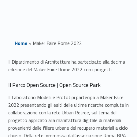
Home
»
Maker Faire Rome 2022
M
Il Dipartimento di Architettura ha partecipato alla decima
edizione del Maker Faire Rome 2022 con i progetti
a
Il Parco Open Source | Open Source Park
k
e
Il Laboratorio Modelli e Prototipi partecipa a Maker Faire
2022 presentando gli esiti delle ultime ricerche compiute in
r
collaborazione con la rete Urban Retree, sul tema del
progetto applicato alla manifattura digitale di materiali
F
provenienti dalle filiere urbane del recupero materiali a ciclo
chiuso. Della rete, promossa dall’associazione Roma BPA