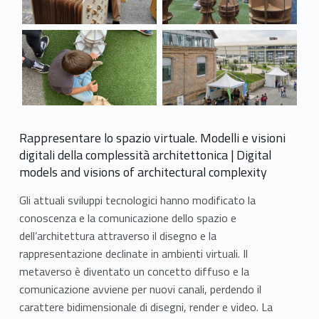
Link identifier #identifier__175615-5
Link identifier #identifier__39087-6
Link identifier #identifier__7564
Rappresentare lo spazio virtuale. Modelli e visioni
digitali della complessità architettonica | Digital
models and visions of architectural complexity
Gli attuali sviluppi tecnologici hanno modificato la
conoscenza e la comunicazione dello spazio e
dell’architettura attraverso il disegno e la
rappresentazione declinate in ambienti virtuali. Il
metaverso è diventato un concetto diffuso e la
comunicazione avviene per nuovi canali, perdendo il
carattere bidimensionale di disegni, render e video. La