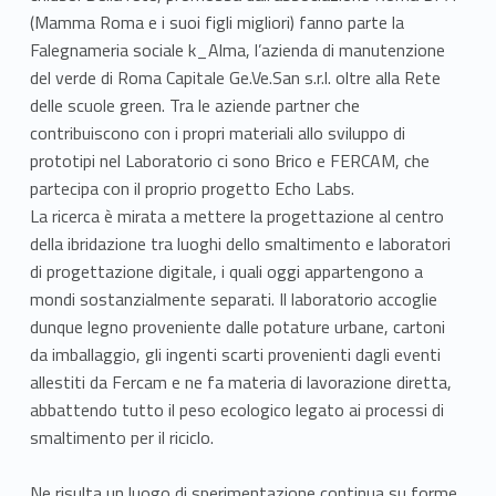
a
(Mamma Roma e i suoi figli migliori) fanno parte la
i
Falegnameria sociale k_Alma, l’azienda di manutenzione
r
del verde di Roma Capitale Ge.Ve.San s.r.l. oltre alla Rete
delle scuole green. Tra le aziende partner che
e
contribuiscono con i propri materiali allo sviluppo di
prototipi nel Laboratorio ci sono Brico e FERCAM, che
R
partecipa con il proprio progetto Echo Labs.
o
La ricerca è mirata a mettere la progettazione al centro
della ibridazione tra luoghi dello smaltimento e laboratori
m
di progettazione digitale, i quali oggi appartengono a
e
mondi sostanzialmente separati. Il laboratorio accoglie
dunque legno proveniente dalle potature urbane, cartoni
2
da imballaggio, gli ingenti scarti provenienti dagli eventi
allestiti da Fercam e ne fa materia di lavorazione diretta,
0
abbattendo tutto il peso ecologico legato ai processi di
2
smaltimento per il riciclo.
2
Ne risulta un luogo di sperimentazione continua su forme