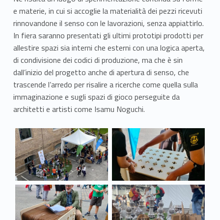
e materie, in cui si accoglie la materialità dei pezzi ricevuti
rinnovandone il senso con le lavorazioni, senza appiattirlo.
In fiera saranno presentati gli ultimi prototipi prodotti per
allestire spazi sia interni che esterni con una logica aperta,
di condivisione dei codici di produzione, ma che è sin
dall’inizio del progetto anche di apertura di senso, che
trascende l’arredo per risalire a ricerche come quella sulla
immaginazione e sugli spazi di gioco perseguite da
architetti e artisti come Isamu Noguchi.
Link identifier #identifier__26157-1
Link identifier #identifier__50570-2
Link identifier #identifier__74336-3
Link identifier #identifier__90644-4