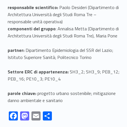
c
responsabile scientifico:
Paolo Desideri (Dipartimento di
Architettura Università degli Studi Roma Tre –
a
responsabile unità operativa)
m
componenti del gruppo
: Annalisa Metta (Dipartimento di
Architettura Università degli Studi Roma Tre), Maria Pone
b
partner:
Dipartimento Epidemiologia del SSR del Lazio;
i
Istituto Superiore Sanità; Politecnico Torino
a
Settore ERC di appartenenza:
SH3_2; SH3_9; PE8_12;
m
PE8_16; PE10_3; PE10_4
e
parole chiave:
progetto urbano sostenibile; mitigazione
n
danno ambientale e sanitario
t
Link identifier #identifier__185806-1
Link identifier #identifier__80998-2
Link identifier #identifier__116733-3
Link identifier #identifier__166856-4
F
M
E
C
i
ac
as
m
o