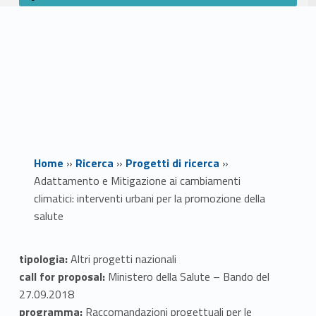
Home
»
Ricerca
»
Progetti di ricerca
»
Adattamento e Mitigazione ai cambiamenti
climatici: interventi urbani per la promozione della
salute
A
tipologia:
Altri progetti nazionali
call for proposal:
Ministero della Salute – Bando del
d
27.09.2018
programma:
Raccomandazioni progettuali per le