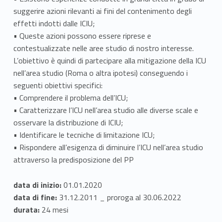
suggerire azioni rilevanti ai fini del contenimento degli
t
effetti indotti dalle ICIU;
i
• Queste azioni possono essere riprese e
contestualizzate nelle aree studio di nostro interesse.
g
L’obiettivo è quindi di partecipare alla mitigazione della ICU
a
nell’area studio (Roma o altra ipotesi) conseguendo i
seguenti obiettivi specifici:
z
• Comprendere il problema dell’ICU;
• Caratterizzare l’ICU nell’area studio alle diverse scale e
i
osservare la distribuzione di ICIU;
o
• Identificare le tecniche di limitazione ICU;
• Rispondere all’esigenza di diminuire l’ICU nell’area studio
n
attraverso la predisposizione del PP
e
data di inizio:
01.01.2020
a
data di fine:
31.12.2011 _ proroga al 30.06.2022
durata:
24 mesi
i