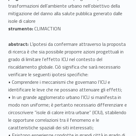
a
trasformazioni dell’ambiente urbano nell’obiettivo della
t
mitigazione del danno alla salute pubblica generato dalle
isole di calore
t
strumento:
CLIMACTION
a
abstract:
L’ipotesi da confermare attraverso la proposta
m
di ricerca è che sia possibile proporre azioni progettuali in
e
grado di limitare l’effetto ICU nel contesto del
riscaldamento globale. Ciò significa che sarà necessario
n
verificare le seguenti ipotesi specifiche:
• Comprendere i meccanismi che governano l’ICU e
t
identificare le leve che ne possano attenuare gli effetti;
o
• In un grande agglomerato urbano l’ICU si manifesta in
modo non uniforme; è pertanto necessario differenziare e
e
circoscrivere “isole di calore intra urbane” (ICIU), stabilendo
M
le opportune correlazioni tra il fenomeno e le
caratteristiche spaziali dei siti interessati;
i
• Esistono esperienze condotte in grandi città in grado di