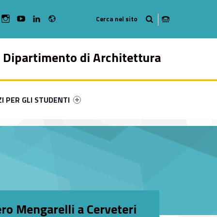
Radio
bMan on Facebook
WebMan on Instagram
WebMan on Youtube
WebMan on Linkedin
Dipartimento di Architettura
ry-80039-49
ntifier #link-menu-primary-49831-57
ZI PER GLI STUDENTI
ro Mengarelli a Cerveteri