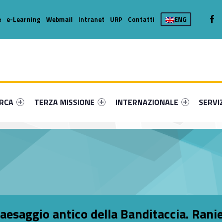
We
e
e-Learning
Webmail
Intranet
URP
Contatti
ENG
enu-primary-38585-16
dentifier #link-menu-primary-85288-36
Link identifier #link-menu-primary-75448-46
Link identifier #link-menu-prima
Link ide
ERCA
TERZA MISSIONE
INTERNAZIONALE
SERVI
esaggio antico della Banditaccia. Ranie