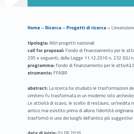
Home
»
Ricerca
»
Progetti di ricerca
»
L’invenzion
L
tipologia:
Altri progetti nazionali
call for proposal:
Fondo di finanziamento per le attiv
’
295 e seguenti, della Legge 11.12.2016 n. 232 (GU n.
programma:
fondo di finanziamento per le attività 
i
strumento:
FFABR
n
abstract:
La ricerca ha studiato le trasformazioni de
cimitero fu trasformata in un moderno sito archeolo
v
Le attività di scavo, le scelte di restauro, un’inedita 
antico mai esistito prima di allora: l’identità origin
e
trasformò in uno dei luoghi dell’antico più suggestivi
data di inizio:
01.06.2016