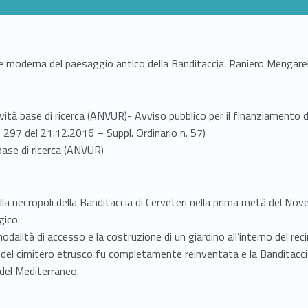
e moderna del paesaggio antico della Banditaccia. Raniero Mengarell
ità base di ricerca (ANVUR)- Avviso pubblico per il finanziamento dell
 297 del 21.12.2016 – Suppl. Ordinario n. 57)
base di ricerca (ANVUR)
lla necropoli della Banditaccia di Cerveteri nella prima metà del No
gico.
modalità di accesso e la costruzione di un giardino all’interno del re
aria del cimitero etrusco fu completamente reinventata e la Banditacc
 del Mediterraneo.