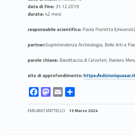
n
data di fine:
31.12.2019
z
durata:
42 mesi
i
responsabile scientifico:
Paola Porretta (Universit
o
partner:
Soprintendenza Archeologia, Belle Arti e Paes
n
parole chiave:
Banditaccia di Cerveteri; Raniero Menga
e
Link identifier #identifier__41046-1
sito di approfondimento:
https://edizioniquasar.
m
Link identifier #identifier__107990-2
Link identifier #identifier__71155-3
Link identifier #identifier__42786-4
Link identifier #identifier__170849-5
F
M
E
C
o
ac
as
m
o
e
to
ai
n
EMILIANO MATTIELLO
13 Marzo 2024
d
b
d
l
di
Skip back to navigation
o
o
vi
e