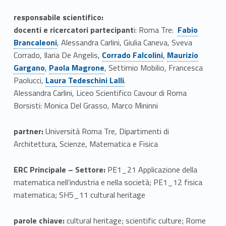
responsabile scientifico:
Link identifier #identifier__28032-2
docenti e ricercatori partecipant
i: Roma Tre:
Fabio
Brancaleoni
, Alessandra Carlini, Giulia Caneva, Sveva
Link identifier #identifier__34659-3
Link identifier #identifier__112291-4
Corrado, Ilaria De Angelis,
Corrado Falcolini
,
Maurizio
Link identifier #identifier__130409-5
Gargano
,
Paola Magrone
, Settimio Mobilio, Francesca
Link identifier #identifier__28554-6
Paolucci,
Laura Tedeschini Lalli
.
Alessandra Carlini, Liceo Scientifico Cavour di Roma
Borsisti: Monica Del Grasso, Marco Mininni
partner:
Università Roma Tre, Dipartimenti di
Architettura, Scienze, Matematica e Fisica
ERC Principale – Settore:
PE1_21 Applicazione della
matematica nell’industria e nella società; PE1_12 fisica
matematica; SH5_11 cultural heritage
parole chiave:
cultural heritage; scientific culture; Rome