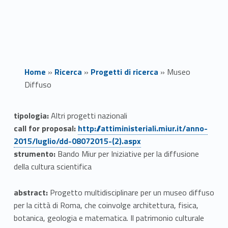
Home
»
Ricerca
»
Progetti di ricerca
»
Museo
Diffuso
M
tipologia:
Altri progetti nazionali
Link identifier #identifier__52168-1
call for proposal:
http://attiministeriali.miur.it/anno-
u
2015/luglio/dd-08072015-(2).aspx
s
strumento:
Bando Miur per Iniziative per la diffusione
della cultura scientifica
e
abstract:
Progetto multidisciplinare per un museo diffuso
o
per la città di Roma, che coinvolge architettura, fisica,
D
botanica, geologia e matematica. Il patrimonio culturale