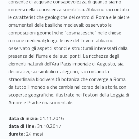
consente di acquisire consapevolezza di quanto siamo
i
immersi nella conoscenza scientifica. Abbiamo raccontato
f
le caratteristiche geologiche del centro di Roma e le pietre
ornamentali delle basiliche medievali; osservato le
f
composizioni geometriche “cosmatesche” nelle chiese
romane medievali; lungo le rive del Tevere abbiamo
u
osservato gli aspetti storici e strutturali interessati dalla
s
presenza del fiume e dei suoi ponti. La ricchezza degli
elementi naturali dell’Ara Pacis imperiale di Augusto, sia
o
decorativi, sia simbolico-allegorici, raccontano la
straordinaria biodiversità botanica che converge a Roma
da tutto il mondo e che cambia nel corso della storia con
scoperte geografiche, illustrate nei festoni della Loggia di
Amore e Psiche rinascimentale.
data di inizio:
01.11.2016
data di fine:
31.10.2017
durata:
24 mesi