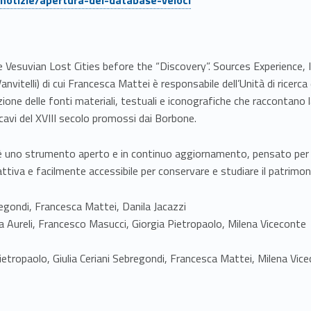
 Vesuvian Lost Cities before the “Discovery”. Sources Experience, I
nvitelli) di cui Francesca Mattei è responsabile dell’Unità di ricerca
zazione delle fonti materiali, testuali e iconografiche che raccontano
scavi del XVIII secolo promossi dai Borbone.
a, è uno strumento aperto e in continuo aggiornamento, pensato per
attiva e facilmente accessibile per conservare e studiare il patrimo
regondi, Francesca Mattei, Danila Jacazzi
a Aureli, Francesco Masucci, Giorgia Pietropaolo, Milena Viceconte
Pietropaolo, Giulia Ceriani Sebregondi, Francesca Mattei, Milena Vic