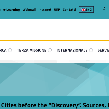
We
e
e-Learning
Webmail
Intranet
URP
Contatti
ENG
enu-primary-87404-16
dentifier #link-menu-primary-19103-36
Link identifier #link-menu-primary-79409-46
Link identifier #link-menu-prima
Link ide
ERCA
TERZA MISSIONE
INTERNAZIONALE
SERVI
Cities before the “Discovery”. Sources,