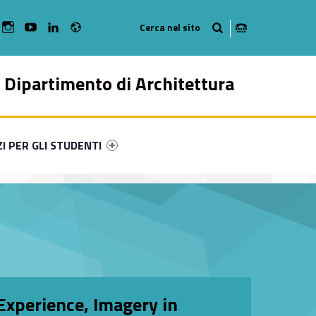
Radio
bMan on Facebook
WebMan on Instagram
WebMan on Youtube
WebMan on Linkedin
Dipartimento di Architettura
ry-12245-49
ntifier #link-menu-primary-78671-57
ZI PER GLI STUDENTI
 Experience, Imagery in