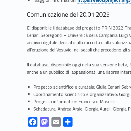
t
Comunicazione del 20.01.2025
i
E’ disponibile il database del progetto PRIN 2022 The
e
Ceriani Sebregondi – Università della Campania Luigi Va
s
archivio digitale dedicato alla raccolta e alla valoriz
all’eruzione del Vesuvio, nei secoli che precedono gli 
b
Il database, disponibile oggi nella sua versione bet
e
anche a un pubblico di appassionati una risorsa inter
f
Progetto scientifico e curatela: Giulia Ceriani Seb
Coordinamento scientifico e organizzativo: Giorgi
o
Progetto informatico: Francesco Masucci
Schedatura: Andrea Arsie, Giorgia Aureli, Giorgia 
r
Link identifier #identifier__23557-7
Link identifier #identifier__178980-8
Link identifier #identifier__181889-9
Link identifier #identifier__47781-10
F
M
E
C