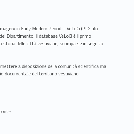
magery in Early Modern Period – VeLoCi (PI Giulia
 del Dipartimento. Il database VeLoCi è il primo
 la storia delle città vesuviane, scomparse in seguito
 mettere a disposizione della comunità scientifica ma
nio documentale del territorio vesuviano.
econte