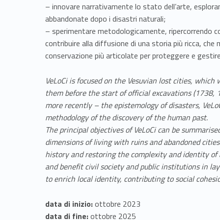
–
– innovare narrativamente lo stato dell’arte, esploran
abbandonate dopo i disastri naturali;
T
– sperimentare metodologicamente, ripercorrendo con 
contribuire alla diffusione di una storia più ricca, che 
h
conservazione più articolate per proteggere e gestire u
e
VeLoCi is focused on the Vesuvian lost cities, which 
them before the start of official excavations (1738, 
V
more recently – the epistemology of disasters, VeLoC
methodology of the discovery of the human past.
e
The principal objectives of VeLoCi can be summarised
dimensions of living with ruins and abandoned cities
s
history and restoring the complexity and identity of 
and benefit civil society and public institutions in 
u
to enrich local identity, contributing to social cohesi
v
data di inizio:
ottobre 2023
data di fine:
ottobre 2025