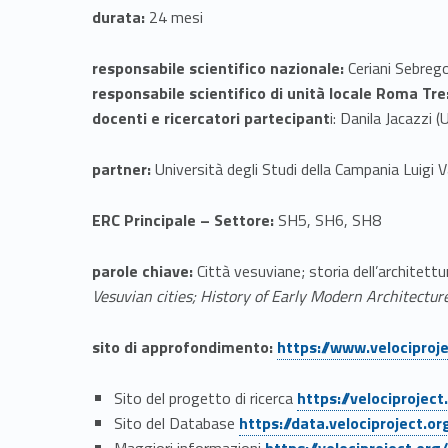
i
durata:
24 mesi
a
responsabile scientifico nazionale:
Ceriani Sebrego
responsabile scientifico di unità locale Roma Tre
n
docenti e ricercatori partecipant
i: Danila Jacazzi 
L
partner:
Università degli Studi della Campania Luigi Va
o
ERC Principale – Settore:
SH5, SH6, SH8
s
parole chiave:
Città vesuviane; storia dell’architett
Vesuvian cities; History of Early Modern Architectur
t
Link identifier #identifier__155296-3
sito di approfondimento:
https://www.velociproje
C
Link identifier #identifier__66717-4
i
Sito del progetto di ricerca
https://velociproject
Link identifier #identifier__145864-5
Sito del Database
https://data.velociproject.or
Link identifier #identifier__39952-6
Maggiori informazioni
https://velociproject.or