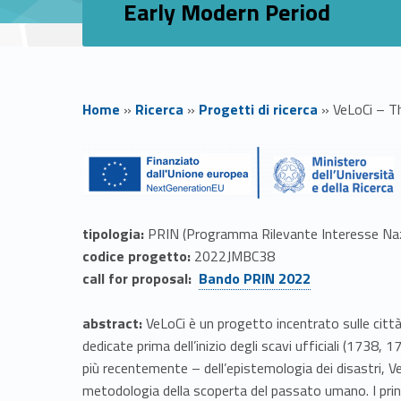
Early Modern Period
Home
»
Ricerca
»
Progetti di ricerca
»
VeLoCi – Th
V
e
tipologia:
PRIN (Programma Rilevante Interesse Naz
L
codice progetto:
2022JMBC38
call for proposal:
Bando PRIN 2
022
o
abstract:
VeLoCi è un progetto incentrato sulle città
C
dedicate prima dell’inizio degli scavi ufficiali (1738,
i
più recentemente – dell’epistemologia dei disastri, Ve
metodologia della scoperta del passato umano. I princi