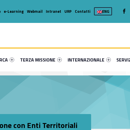
We
e
e-Learning
Webmail
Intranet
URP
Contatti
ENG
enu-primary-52733-16
dentifier #link-menu-primary-22677-36
Link identifier #link-menu-primary-25350-46
Link identifier #link-menu-prima
Link ide
ERCA
TERZA MISSIONE
INTERNAZIONALE
SERVI
one con Enti Territoriali