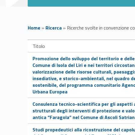
Home
»
Ricerca
»
Ricerche svolte in convenzione con
R
Titolo
i
Link identifier #identifier__111408-1
Promozione dello sviluppo del territorio e dell
Comune di Isola del Liri e nei territori circostant
c
valorizzazione delle risorse culturali, paesag
insediative, e storico-ambientali, nel quadro d
sostenibile, del programma comunitario Agend
e
Urbana Europea
r
Link identifier #identifier__110856-2
Consulenza tecnico-scientifica per gli aspetti 
strutturali degli interventi di protezione e valo
c
antica “Faragola” nel Comune di Ascoli Satrian
Link identifier #identifier__143191-3
Studi propedeutici alla ricostruzione del capolu