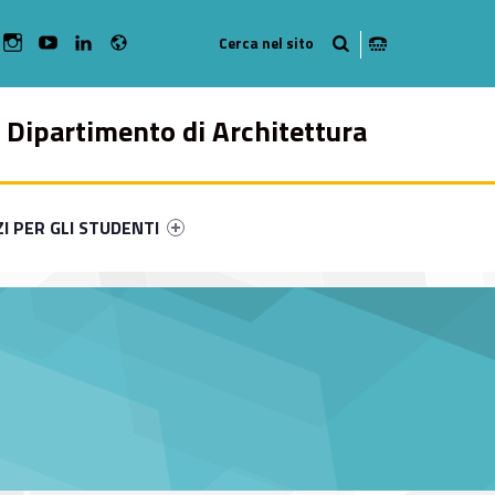
Radio
bMan on Facebook
WebMan on Instagram
WebMan on Youtube
WebMan on Linkedin
Dipartimento di Architettura
ry-76352-49
ntifier #link-menu-primary-30702-57
ZI PER GLI STUDENTI