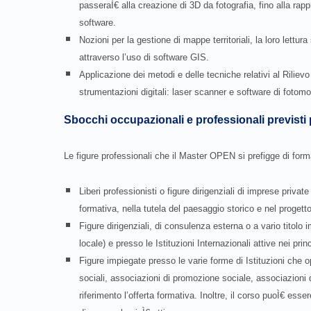
passeraÌ€ alla creazione di 3D da fotografia, fino alla rapp
software.
Nozioni per la gestione di mappe territoriali, la loro lettura
attraverso l’uso di software GIS.
Applicazione dei metodi e delle tecniche relativi al Riliev
strumentazioni digitali: laser scanner e software di fotom
Sbocchi occupazionali e professionali previsti p
Le figure professionali che il Master OPEN si prefigge di for
Liberi professionisti o figure dirigenziali di imprese private
formativa, nella tutela del paesaggio storico e nel proget
Figure dirigenziali, di consulenza esterna o a vario titol
locale) e presso le Istituzioni Internazionali attive nei princ
Figure impiegate presso le varie forme di Istituzioni che 
sociali, associazioni di promozione sociale, associazioni di
riferimento l’offerta formativa. Inoltre, il corso puoÌ€ esse