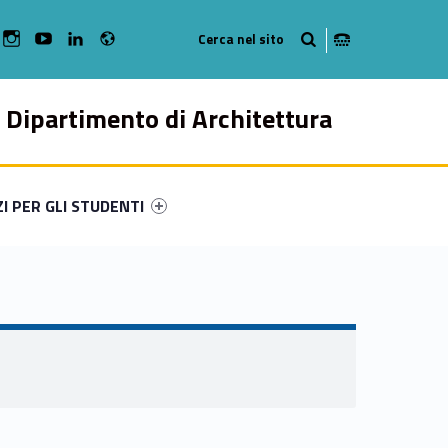
Radio
bMan on Facebook
WebMan on Instagram
WebMan on Youtube
WebMan on Linkedin
Dipartimento di Architettura
ry-75988-49
ntifier #link-menu-primary-75549-57
ZI PER GLI STUDENTI