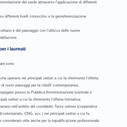
resentazione del verde attraverso l’applicazione di differenti
 su differenti livelli conoscitivi e la georeferenziazione
o urbano e del paesaggio con l’utilizzo delle nuove
odellazione.
er i laureati
mare sono:
 che operano nei principali settori a cui fa riferimento l’offerta
to di nuovi paesaggi per la cittaÌ€ contemporanea;
o impiegate presso la Pubblica Amministrazione (centrale e
ipali settori a cui fa riferimento l’offerta formativa;
operano nell’ambito del cosiddetto Terzo settore (cooperative
 volontariato, ONG, ecc.) nei principali settori a cui fa
re considerato utile anche per la riqualificazione professionale