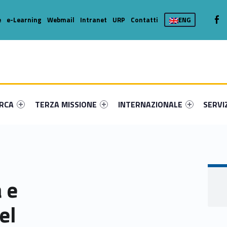
We
e
e-Learning
Webmail
Intranet
URP
Contatti
ENG
enu-primary-52184-16
dentifier #link-menu-primary-62749-36
Link identifier #link-menu-primary-41899-46
Link identifier #link-menu-prima
Link ide
ERCA
TERZA MISSIONE
INTERNAZIONALE
SERVI
 e
el