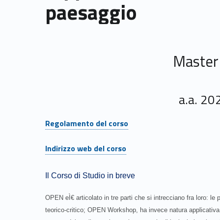
paesaggio
Master I
a.a. 2
Link identifier #identifier__164280-1
Regolamento del corso
Link identifier #identifier__4885-2
Indirizzo web del corso
Il Corso di Studio in breve
OPEN eÌ€ articolato in tre parti che si intrecciano fra loro:
teorico-critico; OPEN Workshop, ha invece natura applicativ