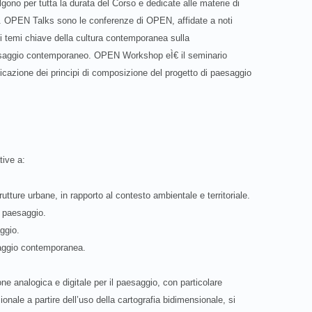
lgono per tutta la durata del Corso e dedicate alle materie di
ni. OPEN Talks sono le conferenze di OPEN, affidate a noti
cuni temi chiave della cultura contemporanea sulla
paesaggio contemporaneo. OPEN Workshop eÌ€ il seminario
licazione dei principi di composizione del progetto di paesaggio
tive a:
rutture urbane, in rapporto al contesto ambientale e territoriale.
l paesaggio.
ggio.
saggio contemporanea.
.
ne analogica e digitale per il paesaggio, con particolare
onale a partire dell’uso della cartografia bidimensionale, si