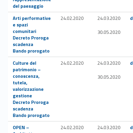
e
del paesaggio
Link identifier #identifier__57070-14
Link identifier #iden
d
Arti performative
24.02.2020
24.03.2020
d
e spazi
i
comunitari
30.05.2020
Link identifier #identifier__146030-15
Decreto Proroga
e
scadenza
Link identifier #identifier__111687-16
Bando prorogato
l
Link identifier #identifier__90493-19
Link identifier #iden
Culture del
24.02.2020
24.03.2020
d
e
patrimonio –
n
conoscenza,
30.05.2020
tutela,
c
valorizzazione
gestione
h
Link identifier #identifier__116008-20
Decreto Proroga
scadenza
i
Link identifier #identifier__150742-21
Bando prorogato
d
Link identifier #identifier__189853-24
Link identifier #iden
OPEN –
24.02.2020
24.03.2020
d