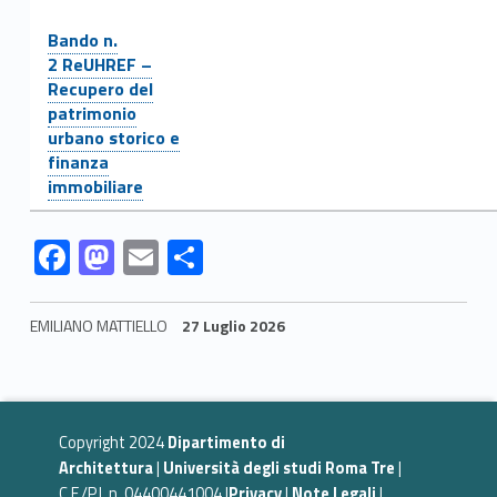
Link identifier #identifier__59363-34
Bando n.
2 ReUHREF –
Recupero del
patrimonio
urbano storico e
finanza
immobiliare
Link identifier #identifier__97101-39
Link identifier #identifier__177580-40
Link identifier #identifier__185273-41
Link identifier #identifier__42633-42
F
M
E
C
ac
as
m
o
e
to
ai
n
EMILIANO MATTIELLO
27 Luglio 2026
b
d
l
di
Skip back to navigation
o
o
vi
o
n
di
Copyright 2024
Dipartimento di
k
Architettura
|
Università degli studi Roma Tre
|
C.F./P.I. n. 04400441004 |
Privacy
|
Note Legali
|