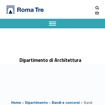
Primary Menu
Dipartimento di Architettura
Bandi per la costituzione di elenchi di esperti - Dipartimento di Architettura
Dipartimento di Architettura dell'Università degli Studi Roma Tre
Apri il menu secondario
Header info sidebar
Dipartimento di Architettura
Home
»
Dipartimento
»
Bandi e concorsi
»
Bandi