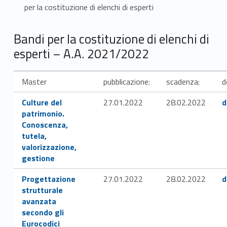
per la costituzione di elenchi di esperti
B
Bandi per la costituzione di elenchi di
esperti – A.A. 2021/2022
a
n
Master
pubblicazione:
scadenza:
d
d
Link identifier #identifier__89963-1
Link identifier #identifier__162157-2
Culture del
27.01.2022
28.02.2022
d
patrimonio.
i
Conoscenza,
tutela,
p
valorizzazione,
e
gestione
Link identifier #identifier__20609-4
Link identifier #identifier__191383-5
r
Progettazione
27.01.2022
28.02.2022
d
strutturale
l
avanzata
secondo gli
a
Eurocodici