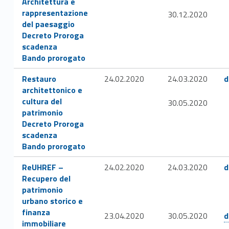
Architettura e
i
rappresentazione
30.12.2020
e
del paesaggio
Link identifier #identifier__27550-25
Decreto Proroga
s
scadenza
Link identifier #identifier__112018-26
Bando prorogato
p
Link identifier #identifier__55335-28
Link identifier #iden
Restauro
24.02.2020
24.03.2020
d
e
architettonico e
cultura del
30.05.2020
r
patrimonio
Link identifier #identifier__28704-29
Decreto Proroga
t
scadenza
Link identifier #identifier__91829-30
i
Bando prorogato
Link identifier #identifier__34685-33
Link identifier #iden
ReUHREF –
24.02.2020
24.03.2020
d
Recupero del
patrimonio
urbano storico e
Link identifier #ide
finanza
23.04.2020
30.05.2020
d
immobiliare