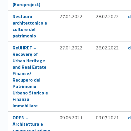
(Europroject)
c
Link identifier #identifier__181615-6
Link identifier #identifier__164059-7
Restauro
27.01.2022
28.02.2022
d
o
architettonico e
culture del
s
patrimonio
t
Link identifier #identifier__127090-9
Link identifier #ide
ReUHREF –
27.01.2022
28.02.2022
d
i
Recovery of
Urban Heritage
t
and Real Estate
Finance/
u
Recupero del
Patrimonio
z
Urbano Storico e
Finanza
i
Immobiliare
o
Link identifier #identifier__77747-11
Link identifier #ide
OPEN –
09.06.2021
09.07.2021
d
n
Architettura e
rappresentazione