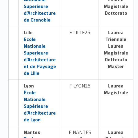
a
Superieure
Magistrale
d’Architecture
Dottorato
de Grenoble
Lille
F LILLE25
Laurea
Link identifier #identifier__124483-2
Ecole
Triennale
Nationale
Laurea
Superieure
Magistrale
d’Architecture
Dottorato
et de Paysage
Master
de Lille
Lyon
F LYON25
Laurea
Link identifier #identifier__79709-3
École
Magistrale
Nationale
Supérieure
d’Architecture
de Lyon
Nantes
F NANTES
Laurea
Link identifier #identifier__109134-4