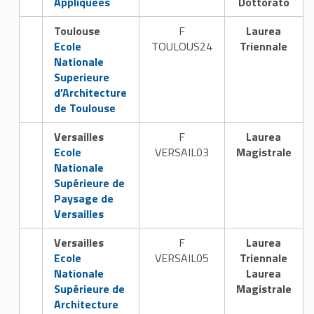
Appliquees
Dottorato
Toulouse
F
Laurea
Link identifier #identifier__58318-15
Ecole
TOULOUS24
Triennale
Nationale
Superieure
d’Architecture
de Toulouse
Versailles
F
Laurea
Link identifier #identifier__22105-16
Ecole
VERSAIL03
Magistrale
Nationale
Supérieure de
Paysage de
Versailles
Versailles
F
Laurea
Link identifier #identifier__121388-17
Ecole
VERSAIL05
Triennale
Nationale
Laurea
Supérieure de
Magistrale
Architecture