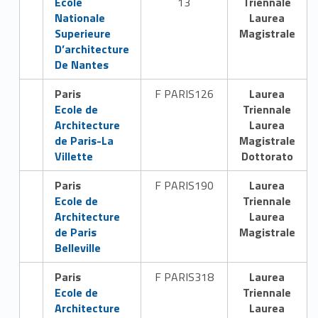
Ecole
13
Triennale
Nationale
Laurea
Superieure
Magistrale
D’architecture
De Nantes
Paris
F PARIS126
Laurea
Link identifier #identifier__149216-5
Ecole de
Triennale
Architecture
Laurea
de Paris-La
Magistrale
Villette
Dottorato
Paris
F PARIS190
Laurea
Link identifier #identifier__128534-6
Ecole de
Triennale
Architecture
Laurea
de Paris
Magistrale
Belleville
Paris
F PARIS318
Laurea
Link identifier #identifier__123390-7
Ecole de
Triennale
Architecture
Laurea