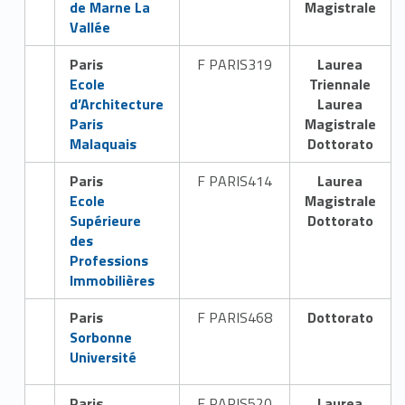
de Marne La
Magistrale
Vallée
Paris
F PARIS319
Laurea
Link identifier #identifier__176819-8
Ecole
Triennale
d’Architecture
Laurea
Paris
Magistrale
Malaquais
Dottorato
Paris
F PARIS414
Laurea
Link identifier #identifier__138737-9
Ecole
Magistrale
Supérieure
Dottorato
des
Professions
Immobilières
Paris
F PARIS468
Dottorato
Link identifier #identifier__96083-10
Sorbonne
Université
Paris
F PARIS520
Laurea