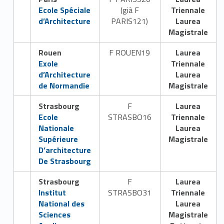
Link identifier #identifier__124015-11
Ecole Spéciale
(già F
Triennale
d’Architecture
PARIS121)
Laurea
Magistrale
Rouen
F ROUEN19
Laurea
Link identifier #identifier__111601-12
Exole
Triennale
d’Architecture
Laurea
de Normandie
Magistrale
Strasbourg
F
Laurea
Link identifier #identifier__147673-13
Ecole
STRASBO16
Triennale
Nationale
Laurea
Supérieure
Magistrale
D’architecture
De Strasbourg
Strasbourg
F
Laurea
Link identifier #identifier__10007-14
Institut
STRASBO31
Triennale
National des
Laurea
Sciences
Magistrale