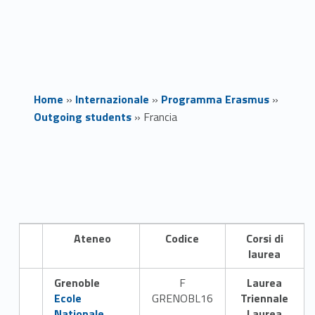
Home
»
Internazionale
»
Programma Erasmus
»
Outgoing students
»
Francia
F
r
a
Ateneo
Codice
Corsi di
n
laurea
c
Grenoble
F
Laurea
Link identifier #identifier__149501-1
i
Ecole
GRENOBL16
Triennale
Nationale
Laurea