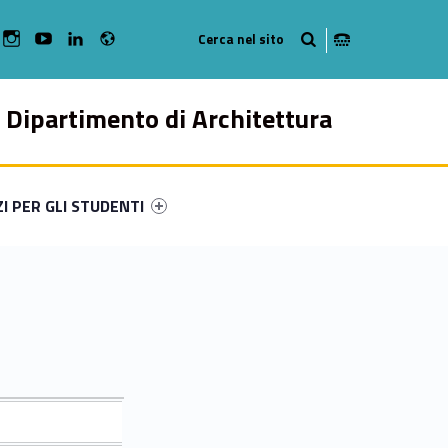
Radio
bMan on Facebook
WebMan on Instagram
WebMan on Youtube
WebMan on Linkedin
Dipartimento di Architettura
ry-54167-49
ntifier #link-menu-primary-79119-57
ZI PER GLI STUDENTI