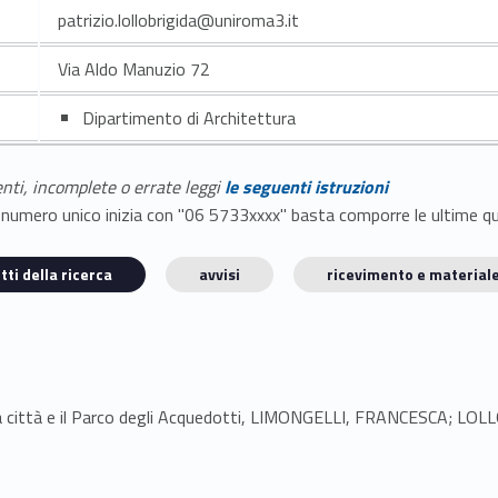
patrizio.lollobrigida@uniroma3.it
Via Aldo Manuzio 72
Dipartimento di Architettura
enti, incomplete o errate leggi
le seguenti istruzioni
E il numero unico inizia con "06 5733xxxx" basta comporre le ultime 
tti della ricerca
avvisi
ricevimento e materiale
a la città e il Parco degli Acquedotti, LIMONGELLI, FRANCESCA; L