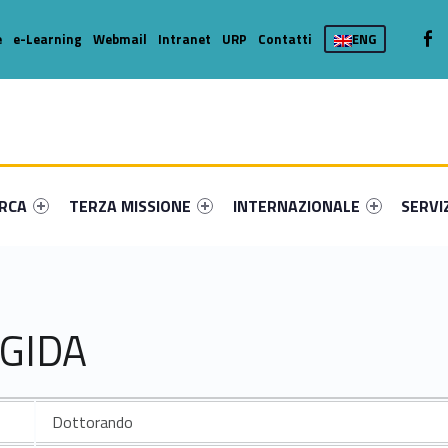
We
e
e-Learning
Webmail
Intranet
URP
Contatti
ENG
enu-primary-11652-16
dentifier #link-menu-primary-13578-36
Link identifier #link-menu-primary-70503-46
Link identifier #link-menu-prima
Link ide
ERCA
TERZA MISSIONE
INTERNAZIONALE
SERVI
IGIDA
Dottorando