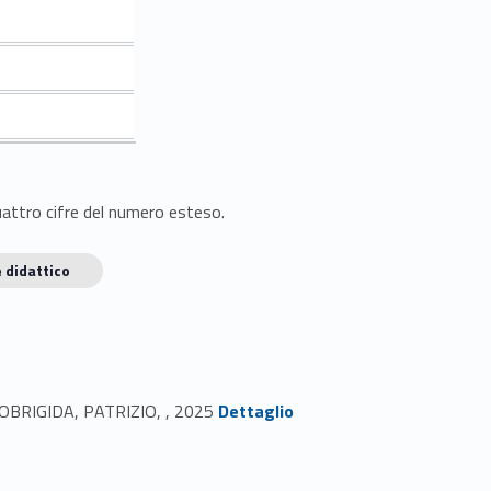
quattro cifre del numero esteso.
 didattico
Link identifier #identifier_person_75123-1
OLLOBRIGIDA, PATRIZIO, , 2025
Dettaglio