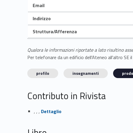
Email
Indirizzo
Struttura/Afferenza
Qualora le informazioni riportate a lato risultino ass
Per telefonare da un edificio dell'Ateneo all'altro S
profilo
insegnamenti
prodo
Contributo in Rivista
Link identifier #identifier_person_9547-1
, , ,
Dettaglio
Libro