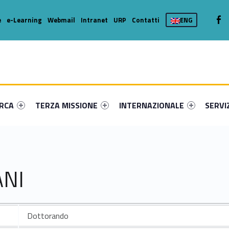
We
e
e-Learning
Webmail
Intranet
URP
Contatti
ENG
enu-primary-63824-16
dentifier #link-menu-primary-49665-36
Link identifier #link-menu-primary-13988-46
Link identifier #link-menu-prima
Link ide
ERCA
TERZA MISSIONE
INTERNAZIONALE
SERVI
ANI
Dottorando