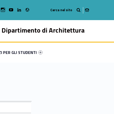
Radio
bMan on Facebook
WebMan on Instagram
WebMan on Youtube
WebMan on Linkedin
Dipartimento di Architettura
ry-51127-49
ntifier #link-menu-primary-73648-57
ZI PER GLI STUDENTI