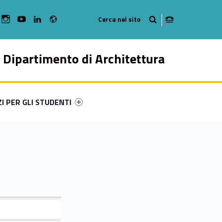
Radio
bMan on Facebook
WebMan on Instagram
WebMan on Youtube
WebMan on Linkedin
Dipartimento di Architettura
ry-8207-49
ntifier #link-menu-primary-4962-57
ZI PER GLI STUDENTI