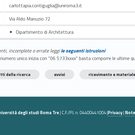
carlottapia.contiguglia@uniroma3.it
Via Aldo Manuzio 72
Dipartimento di Architettura
enti, incomplete o errate leggi
le seguenti istruzioni
E il numero unico inizia con "06 5733xxxx" basta comporre le ultime 
tti della ricerca
avvisi
ricevimento e materiale
niversità degli studi Roma Tre
| C.F./P.I. n. 04400441004 |
Privacy
|
Note