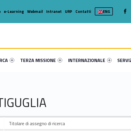
We
e
e-Learning
Webmail
Intranet
URP
Contatti
ENG
enu-primary-41025-16
dentifier #link-menu-primary-78970-36
Link identifier #link-menu-primary-33687-46
Link identifier #link-menu-prima
Link ide
ERCA
TERZA MISSIONE
INTERNAZIONALE
SERVI
TIGUGLIA
Titolare di assegno di ricerca