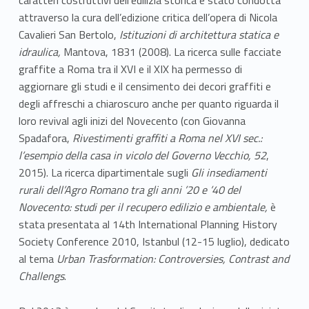
caratteri costruttivi dell’edilizia storica è stato condotta
attraverso la cura dell’edizione critica dell’opera di Nicola
Cavalieri San Bertolo,
Istituzioni di architettura statica e
idraulica,
Mantova, 1831 (2008). La ricerca sulle facciate
graffite a Roma tra il XVI e il XIX ha permesso di
aggiornare gli studi e il censimento dei decori graffiti e
degli affreschi a chiaroscuro anche per quanto riguarda il
loro revival agli inizi del Novecento (con Giovanna
Spadafora,
Rivestimenti graffiti a Roma nel XVI sec.:
l’esempio della casa in vicolo del Governo Vecchio, 52
,
2015). La ricerca dipartimentale sugli
Gli insediamenti
rurali dell’Agro Romano tra gli anni ’20 e ’40 del
Novecento: studi per il recupero edilizio e ambientale,
è
stata presentata al 14th International Planning History
Society Conference 2010, Istanbul (12-15 luglio), dedicato
al tema
Urban Trasformation: Controversies, Contrast and
Challengs
.