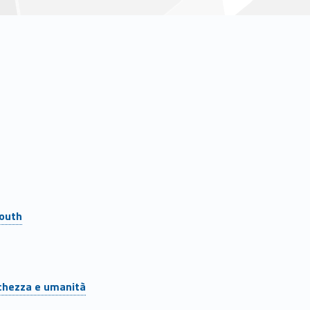
South
ichezza e umanità