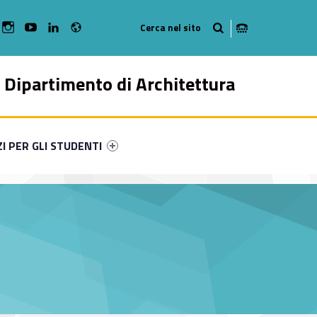
Radio
bMan on Facebook
WebMan on Instagram
WebMan on Youtube
WebMan on Linkedin
Dipartimento di Architettura
ry-59886-49
ntifier #link-menu-primary-44403-57
ZI PER GLI STUDENTI