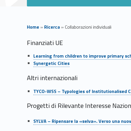
Home
»
Ricerca
»
Collaborazioni individuali
C
Finanziati UE
Link identifier #identifier__152048-1
o
Learning from children to improve primary sc
Link identifier #identifier__58840-2
Synergetic Cities
l
Altri internazionali
l
Link identifier #identifier__46077-3
TYCO-WSS – Typologies of Institutionalised C
a
Progetti di Rilevante Interesse Nazion
b
Link identifier #identifier__187065-16
Link identifier #identifier__56917-
SYLVA – Ripensare la «selva». Verso una nuova