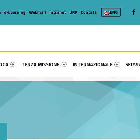
We
e
e-Learning
Webmail
Intranet
URP
Contatti
ENG
enu-primary-81311-16
dentifier #link-menu-primary-16560-36
Link identifier #link-menu-primary-67147-46
Link identifier #link-menu-prima
Link ide
ERCA
TERZA MISSIONE
INTERNAZIONALE
SERVI