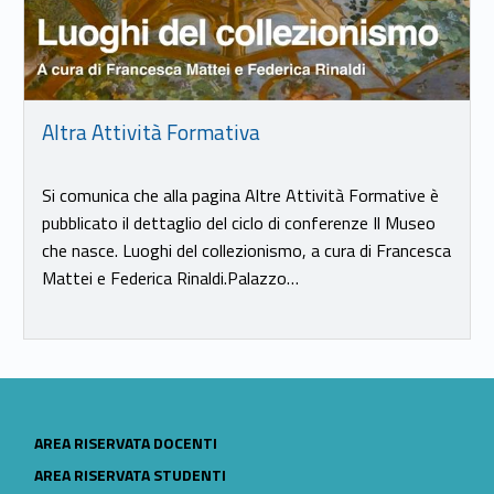
Altra Attività Formativa
Si comunica che alla pagina Altre Attività Formative è
pubblicato il dettaglio del ciclo di conferenze Il Museo
che nasce. Luoghi del collezionismo, a cura di Francesca
Mattei e Federica Rinaldi.Palazzo…
LINK IDENTIFIER #IDENTIFIER__42115-20
AREA RISERVATA DOCENTI
LINK IDENTIFIER #IDENTIFIER__37912-21
AREA RISERVATA STUDENTI