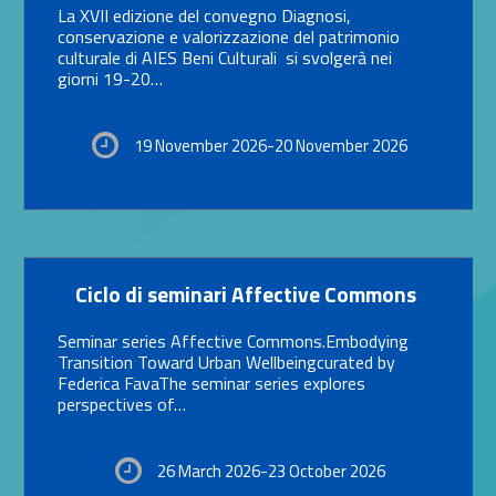
La XVII edizione del convegno Diagnosi,
conservazione e valorizzazione del patrimonio
culturale di AIES Beni Culturali si svolgerà nei
giorni 19-20…
19 November 2026-20 November 2026
Link identifier #identifier__47431-13
Ciclo di seminari Affective Commons
Seminar series Affective Commons.Embodying
Transition Toward Urban Wellbeingcurated by
Federica FavaThe seminar series explores
perspectives of…
26 March 2026-23 October 2026