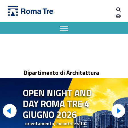
Primary Menu
Dipartimento di Architettura
Dipartimento di Architettura dell'Università degli Studi Roma Tre
Apri il menu secondario
Header info sidebar
Dipartimento di Architettura
OPEN NIGHT AND
DAY ROMA TRE
4
GIUGNO 2026
orientamento, incontri e vita