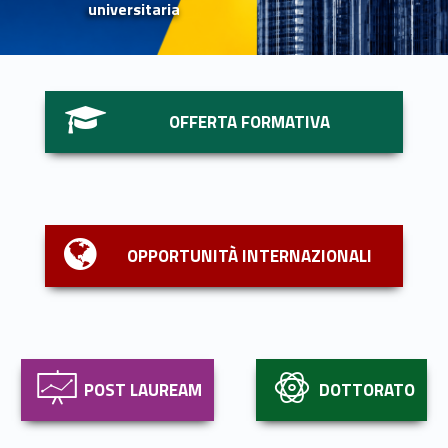
universitaria
Link identifier #identifier__72614-1
OFFERTA FORMATIVA
Link identifier #identifier__106548-2
OPPORTUNITÀ INTERNAZIONALI
Link identifier #identifier__193595-3
Link identifier #identifier__133604-4
POST LAUREAM
DOTTORATO