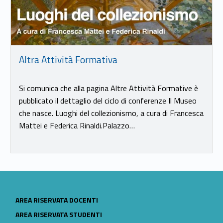
Altra Attività Formativa
Si comunica che alla pagina Altre Attività Formative è
pubblicato il dettaglio del ciclo di conferenze Il Museo
che nasce. Luoghi del collezionismo, a cura di Francesca
Mattei e Federica Rinaldi.Palazzo…
LINK IDENTIFIER #IDENTIFIER__161418-20
AREA RISERVATA DOCENTI
LINK IDENTIFIER #IDENTIFIER__162411-21
AREA RISERVATA STUDENTI