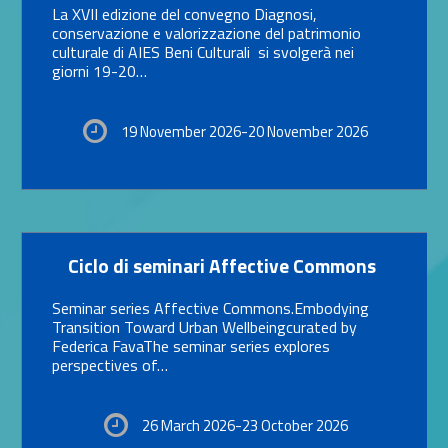
La XVII edizione del convegno Diagnosi,
conservazione e valorizzazione del patrimonio
culturale di AIES Beni Culturali si svolgerà nei
giorni 19-20…
19 November 2026-20 November 2026
Link identifier #identifier__9113-13
Ciclo di seminari Affective Commons
Seminar series Affective Commons.Embodying
Transition Toward Urban Wellbeingcurated by
Federica FavaThe seminar series explores
perspectives of…
26 March 2026-23 October 2026