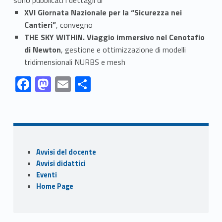
XVI Giornata Nazionale per la “Sicurezza nei
Cantieri”
, convegno
THE SKY WITHIN. Viaggio immersivo nel Cenotafio
di Newton
, gestione e ottimizzazione di modelli
tridimensionali NURBS e mesh
Link identifier #identifier__121662-1
Link identifier #identifier__87443-2
Link identifier #identifier__63840-3
Link identifier #identifier__74196-4
F
M
E
C
ac
as
m
o
Skip back to navigation
e
to
ai
n
b
d
l
di
o
o
vi
Sidebar
Avvisi del docente
o
n
di
Avvisi didattici
k
Eventi
Home Page