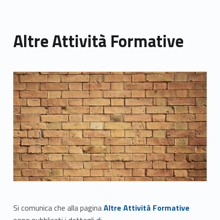
Altre Attività Formative
Link identifier archive #link-archive-thumb-soap-24246
Link identifier #identifier__96204-1
Si comunica che alla pagina
Altre Attività Formative
sono pubblicati i dettagli di