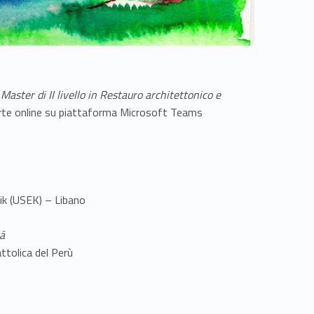
l
Master di II livello in Restauro architettonico e
erte online su piattaforma Microsoft Teams
lik (USEK) – Libano
tá
attolica del Perù