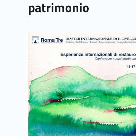
patrimonio
Link identifier archive #link-archive-thumb-soap-25445