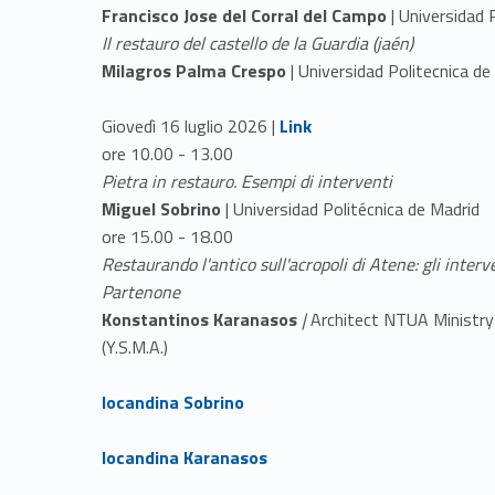
Francisco Jose del Corral del Campo
| Universidad 
Il restauro del castello de la Guardia (jaén)
Milagros Palma Crespo
| Universidad Politecnica de
Link identifier #identifier__58444-4
Giovedì 16 luglio 2026 |
Link
ore 10.00 - 13.00
Pietra in restauro. Esempi di interventi
Miguel Sobrino
| Universidad Politécnica de Madrid
ore 15.00 - 18.00
Restaurando l'antico sull'acropoli di Atene: gli interve
Partenone
Konstantinos Karanasos
|
Architect NTUA Ministry 
(Y.S.M.A.)
Link identifier #identifier__94631-5
locandina Sobrino
Link identifier #identifier__8058-6
locandina Karanasos