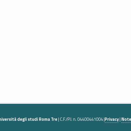
niversità degli studi Roma Tre
| C.F./P.I. n. 04400441004 |
Privacy
|
Note