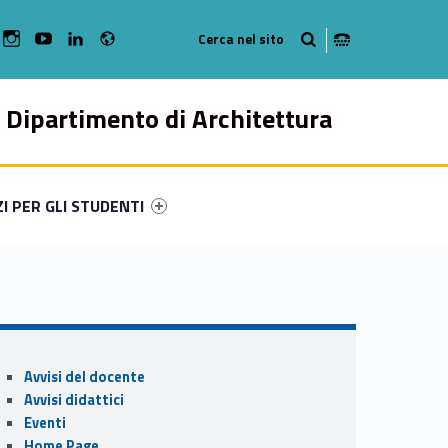
Radio
bMan on Facebook
WebMan on Instagram
WebMan on Youtube
WebMan on Linkedin
Dipartimento di Architettura
ry-92697-49
ntifier #link-menu-primary-60467-57
ZI PER GLI STUDENTI
Sidebar
Avvisi del docente
Avvisi didattici
Eventi
Home Page