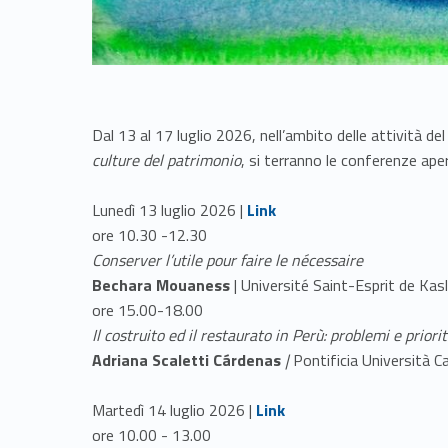
Dal 13 al 17 luglio 2026, nell’ambito delle attività de
culture del patrimonio
, si terranno le conferenze ap
Link identifier #identifier__165878-1
Lunedì 13 luglio 2026 |
Link
ore 10.30 -12.30
Conserver l’utile pour faire le nécessaire
Bechara Mouaness
| Université Saint-Esprit de Kas
ore 15.00-18.00
Il costruito ed il restaurato in Perù: problemi e priori
Adriana Scaletti Cárdenas
|
Pontificia Università C
Link identifier #identifier__62262-2
Martedì 14 luglio 2026 |
Link
ore 10.00 - 13.00