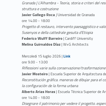
Granada | L’Alhambra - Teoria, storia e criteri del res
struttura e costruzione
Javier Gallego Roca
|
Universidad de Granada
ore 14.00 - 18.00
Progetto di restauro, intervento paesaggistico e valo
Susenyos e della cattedrale gesuita d’Etiopia
Federico Wulff Barreiro
| Cardiff University
Melina Guirnaldos Díaz
| W+G Architects
Link identifier #identifier__34414-3
Mercoledi 15 luglio 2026 |
Link
ore
9.00 - 13.00
Riflessioni varie sulla conservazione/trasformazione
Javier Mosteiro
| Escuela Superior de Arquitectura d
Reconstitución gráfica. maneras de dibujar para el co
la configuración de la forma urbana
Alberto Arias Horas
| Escuela Técnica Superior de A
ore 14.00 - 18.00
Disegnare il patrimonio per vedere il progetto. esper