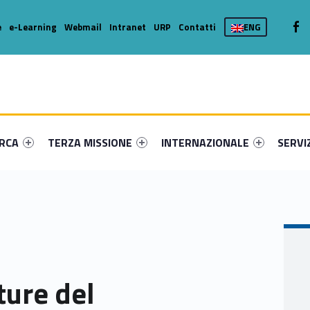
We
e
e-Learning
Webmail
Intranet
URP
Contatti
ENG
enu-primary-62002-16
dentifier #link-menu-primary-49380-36
Link identifier #link-menu-primary-63802-46
Link identifier #link-menu-prima
Link ide
ERCA
TERZA MISSIONE
INTERNAZIONALE
SERVI
ture del