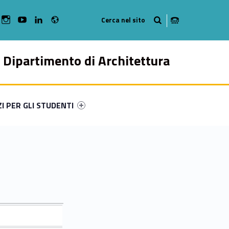
Radio
bMan on Facebook
WebMan on Instagram
WebMan on Youtube
WebMan on Linkedin
Dipartimento di Architettura
ry-94822-49
ntifier #link-menu-primary-5255-57
ZI PER GLI STUDENTI