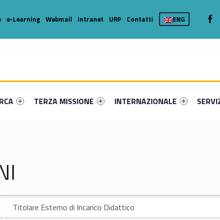
We
e
e-Learning
Webmail
Intranet
URP
Contatti
ENG
enu-primary-96420-16
dentifier #link-menu-primary-36815-36
Link identifier #link-menu-primary-79649-46
Link identifier #link-menu-prima
Link ide
ERCA
TERZA MISSIONE
INTERNAZIONALE
SERVI
NI
Titolare Esterno di Incarico Didattico