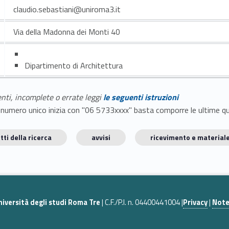
claudio.sebastiani@uniroma3.it
Via della Madonna dei Monti 40
Dipartimento di Architettura
enti, incomplete o errate leggi
le seguenti istruzioni
E il numero unico inizia con "06 5733xxxx" basta comporre le ultime 
tti della ricerca
avvisi
ricevimento e materiale
niversità degli studi Roma Tre
| C.F./P.I. n. 04400441004 |
Privacy
|
Note